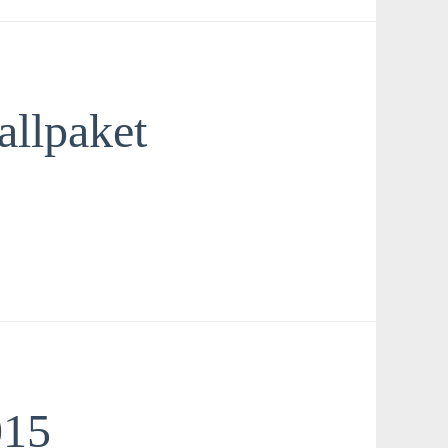
llpaket
015