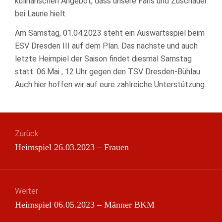
kulinarischen Angebot, dass unsere Fans und Zuschauer
bei Laune hielt.
Am Samstag, 01.04.2023 steht ein Auswärtsspiel beim
ESV Dresden III auf dem Plan. Das nächste und auch
letzte Heimpiel der Saison findet diesmal Samstag
statt. 06.Mai , 12 Uhr gegen den TSV Dresden-Bühlau.
Auch hier hoffen wir auf eure zahlreiche Unterstützung.
Beitragsnavigation
Zurück
Vorheriger
Heimspiel 26.03.2023 – Frauen
Beitrag:
Weiter
Nächster
Heimspiel 06.05.2023 – Männer BKM
Beitrag: