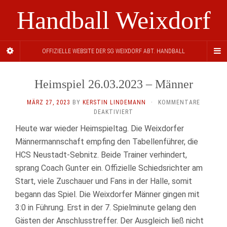
Handball Weixdorf
OFFIZIELLE WEBSITE DER SG WEIXDORF ABT. HANDBALL
Heimspiel 26.03.2023 – Männer
MÄRZ 27, 2023
BY
KERSTIN LINDEMANN
·
KOMMENTARE
FÜR
DEAKTIVIERT
HEIMSPIEL
Heute war wieder Heimspieltag. Die Weixdorfer
26.03.2023
Männermannschaft empfing den Tabellenführer, die
–
MÄNNER
HCS Neustadt-Sebnitz. Beide Trainer verhindert,
sprang Coach Gunter ein. Offizielle Schiedsrichter am
Start, viele Zuschauer und Fans in der Halle, somit
begann das Spiel. Die Weixdorfer Männer gingen mit
3:0 in Führung. Erst in der 7. Spielminute gelang den
Gästen der Anschlusstreffer. Der Ausgleich ließ nicht